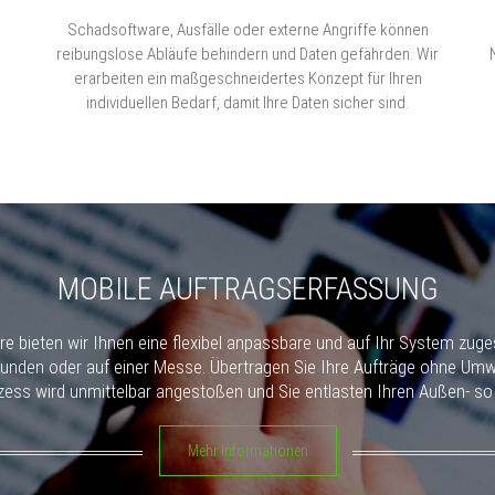
Schadsoftware, Ausfälle oder externe Angriffe können
reibungslose Abläufe behindern und Daten gefährden. Wir
erarbeiten ein maßgeschneidertes Konzept für Ihren
individuellen Bedarf, damit Ihre Daten sicher sind.
MOBILE AUFTRAGSERFASSUNG
 bieten wir Ihnen eine flexibel anpassbare und auf Ihr System zuge
Kunden oder auf einer Messe. Übertragen Sie Ihre Aufträge ohne Umw
zess wird unmittelbar angestoßen und Sie entlasten Ihren Außen- so 
Mehr Informationen